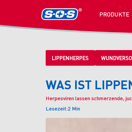
PRODUKTE
LIPPENHERPES
WUNDVERSO
WAS IST LIPP
Herpesviren lassen schmerzende, ju
Lesezeit:
2 Min