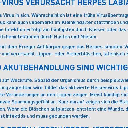
-VIRUS VERURSACHT HERPES LABI
irus in sich. Wahrscheinlich ist eine frühe Virusübertrag
us kann auch unbemerkt im Kleinkindalter stattfinden und
he Infektion erfolgt am häufigsten durch Küssen oder da
pfcheninfektionen durch Husten und Niesen.
mit dem Erreger Antikörper gegen das Herpes-simplex-Vir
v und verursacht Lippen- oder Fieberbläschen, lateinisch 
 AKUTBEHANDLUNG SIND WICHTIG
 auf Weckrufe. Sobald der Organismus durch beispielswei
ung angreifbar wird, bildet das aktivierte Herpesvirus L
ste Veränderungen an den Lippen zeigen. Meist kündigt si
wie Spannungsgefühl an. Kurz darauf zeigen sich die Blä
. Wenn die Bläschen aufplatzen, entsteht eine Wunde, die
st infektiös und muss gebunden werden.