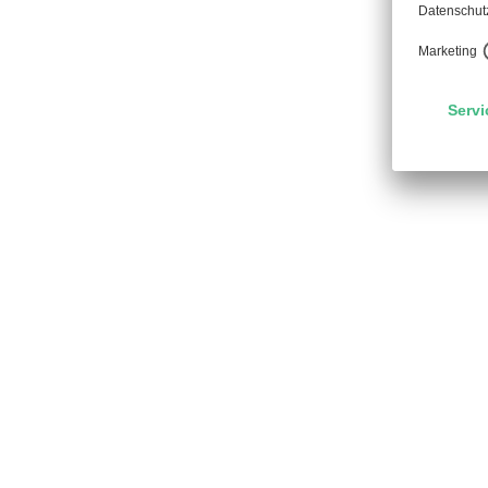
IST DAS SOS LIPPE
Da keine Untersuchungen bei Kindern
Dies sollte generell insbesondere be
IST DAS SOS LIPPE
UND STILLZEIT VE
Bei der Anwendung gemäß der Angab
Allgemeinen als sicher anzusehen, 
Apotheker zu empfehlen.
KANN DAS SOS LIP
WERDEN?
Das SOS Lippen-Herpes-Gel wirkt ge