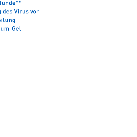
Stunde**
 des Virus vor
eilung
cium-Gel