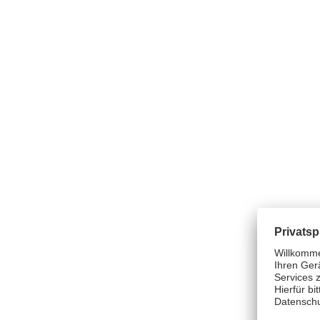
HINWEISE
Lagerung / Aufbewahrung:
Zwischen 4℃ und 25℃ aufbewahren.
BEIPACKZETTEL
Download Beipackzettel