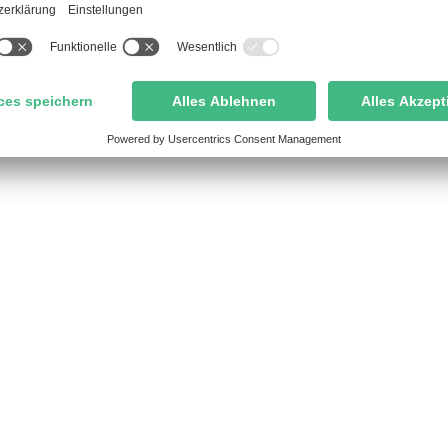
N-HERPES-GEL FÜR KINDER GEEI
 unter 6 Jahren vorliegen, ist eine fachkundige Person (
i einer Erstinfektion erfolgen.
N-HERPES-GEL AUCH IN SCHWAN
RWENDBAR?
en der Gebrauchsinformation ist die Anwendung bei schw
doch ist vor Anwendung jedes Gesundheitsprodukts eine B
PEN-HERPES-GEL VORBEUGEND 
zielt gegen Bläschen (trocknet sie aus). Daher ist es ni