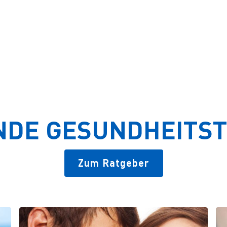
wendung von SOS Lippen-Herpes-Gel essen und trinken.
NDE GESUNDHEITS
Zum Ratgeber