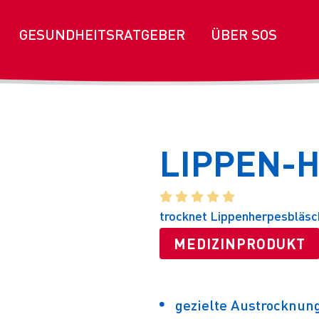
GESUNDHEITSRATGEBER
ÜBER SOS
LIPPEN-
    
trocknet Lippenherpesbläsch
MEDIZINPRODUKT
gezielte Austrocknun